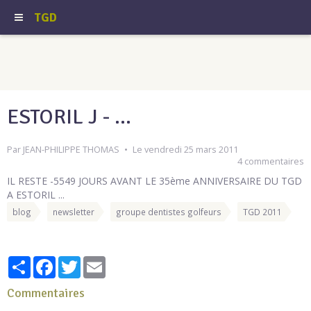
TGD
ESTORIL J - ...
Par
JEAN-PHILIPPE THOMAS
Le vendredi 25 mars 2011
4 commentaires
IL RESTE -5549 JOURS AVANT LE 35ème ANNIVERSAIRE DU TGD
A ESTORIL ...
blog
newsletter
groupe dentistes golfeurs
TGD 2011
Partager
Facebook
Twitter
Email
Commentaires