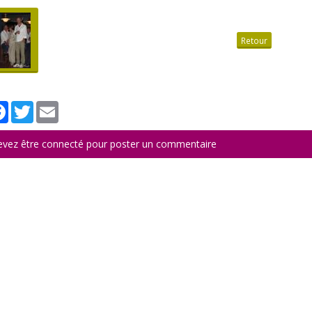
Retour
tager
Facebook
Twitter
Email
evez être connecté pour poster un commentaire