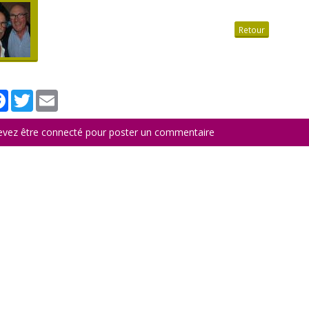
Retour
tager
Facebook
Twitter
Email
evez être connecté pour poster un commentaire