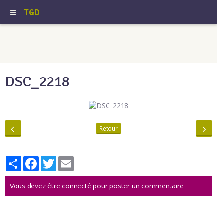
TGD
DSC_2218
Retour
Partager
Facebook
Twitter
Email
Vous devez être connecté pour poster un commentaire