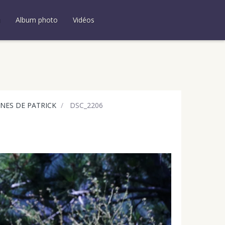
u
Album photo
Vidéos
ANES DE PATRICK
DSC_2206