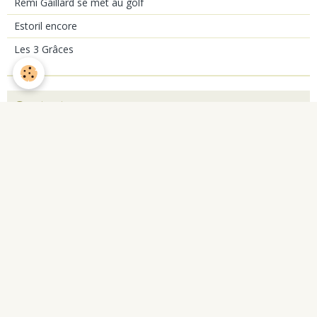
Remi Gaillard se met au golf
Estoril encore
Les 3 Grâces
Contact
Jean-Philippe Thomas
93220
France (métropolitaine)
lebureau@letgd.fr
Formulaire de contact
Derniers commentaires
1. CADEL Sophie
Le mardi 26 avril 2011