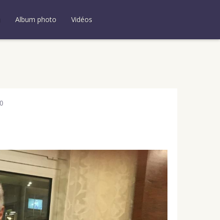
u
Album photo
Vidéos
0