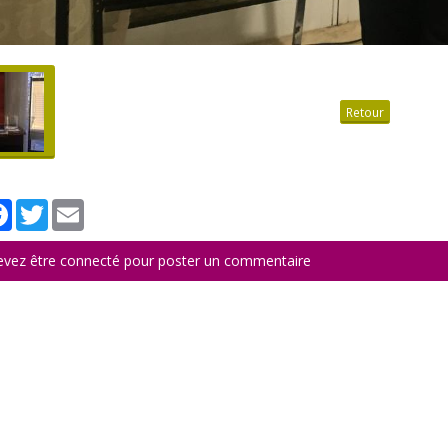
Retour
tager
Facebook
Twitter
Email
evez être connecté pour poster un commentaire