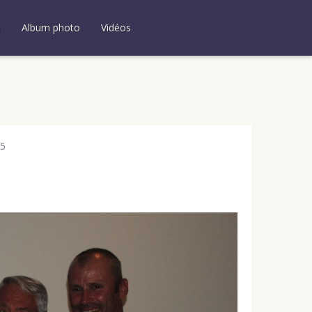
u
Album photo
Vidéos
5