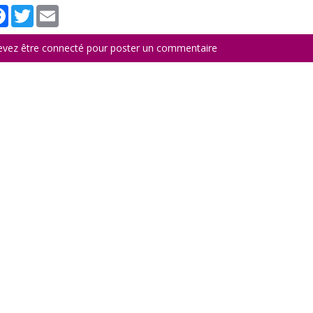
tager
Facebook
Twitter
Email
evez être connecté pour poster un commentaire