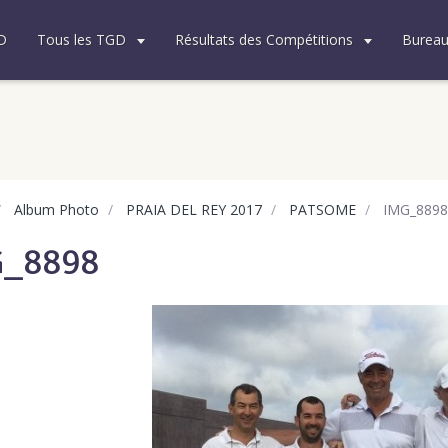
D
Tous les TGD
Résultats des Compétitions
Burea
Album Photo
PRAIA DEL REY 2017
PATSOME
IMG_8898
G_8898