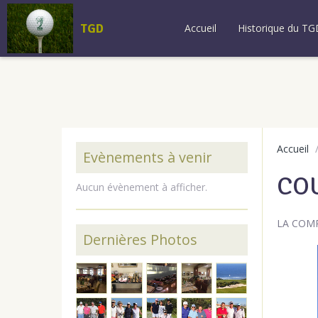
TGD
Accueil
Historique du TG
Accueil
Evènements à venir
COU
Aucun évènement à afficher.
LA COM
Dernières Photos