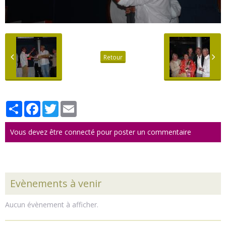
Retour
Partager
Facebook
Twitter
Email
Vous devez être connecté pour poster un commentaire
Evènements à venir
Aucun évènement à afficher.