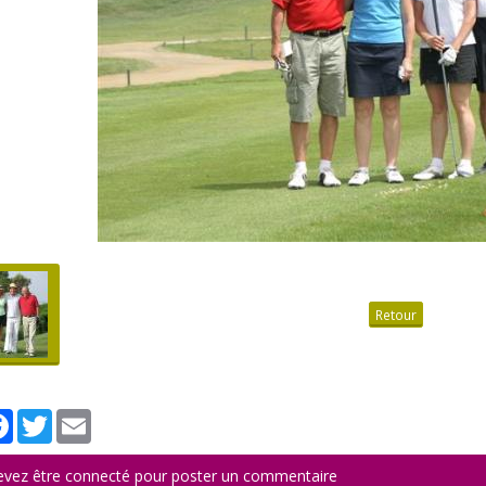
Retour
tager
Facebook
Twitter
Email
evez être connecté pour poster un commentaire