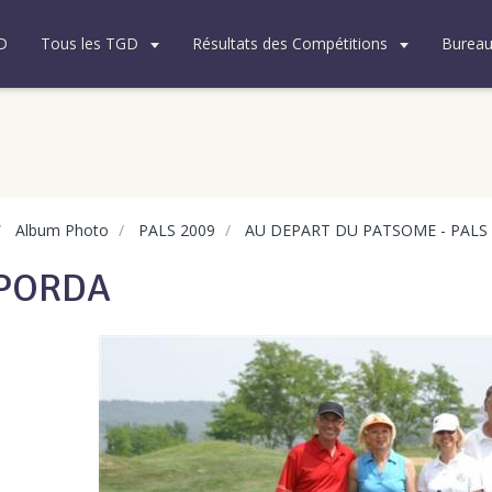
D
Tous les TGD
Résultats des Compétitions
Burea
Album Photo
PALS 2009
AU DEPART DU PATSOME - PALS 
PORDA