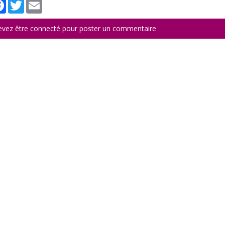
tager
Facebook
Twitter
Email
evez être connecté pour poster un commentaire