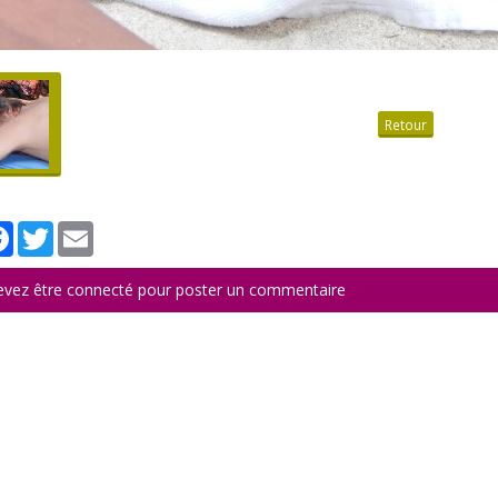
Retour
tager
Facebook
Twitter
Email
evez être connecté pour poster un commentaire