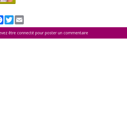
tager
Facebook
Twitter
Email
evez être connecté pour poster un commentaire