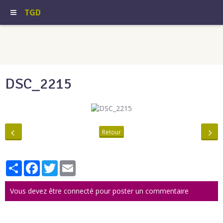
TGD
DSC_2215
Retour
Partager
Facebook
Twitter
Email
Vous devez être connecté pour poster un commentaire