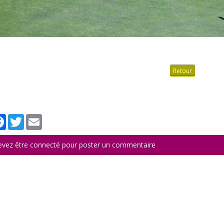
Retour
tager
Facebook
Twitter
Email
evez être connecté pour poster un commentaire