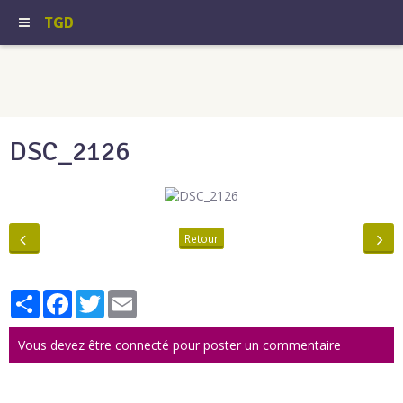
TGD
DSC_2126
Retour
Partager
Facebook
Twitter
Email
Vous devez être connecté pour poster un commentaire