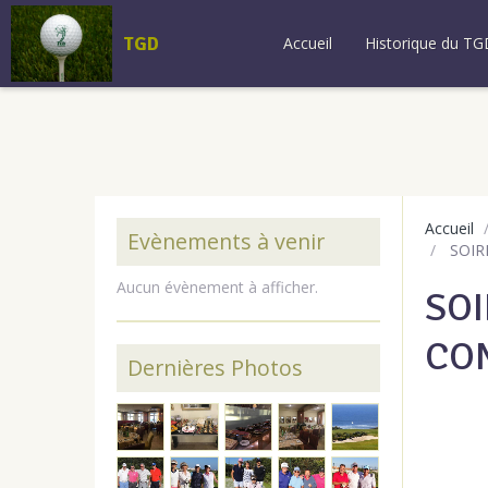
TGD
Accueil
Historique du TG
Accueil
Evènements à venir
SOIR
Aucun évènement à afficher.
SOI
CO
Dernières Photos