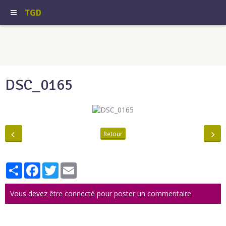
TGD
DSC_0165
Retour
Partager
Facebook
Twitter
Email
Vous devez être connecté pour poster un commentaire