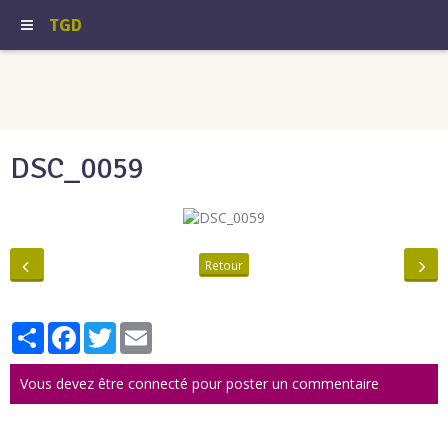
TGD
DSC_0059
Retour
Partager
Facebook
Twitter
Email
Vous devez être connecté pour poster un commentaire