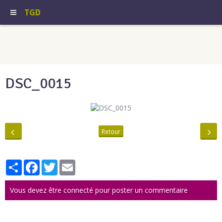
TGD
DSC_0015
Retour
Partager
Facebook
Twitter
Email
Vous devez être connecté pour poster un commentaire