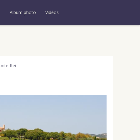
u
Album photo
Vidéos
onte Rei