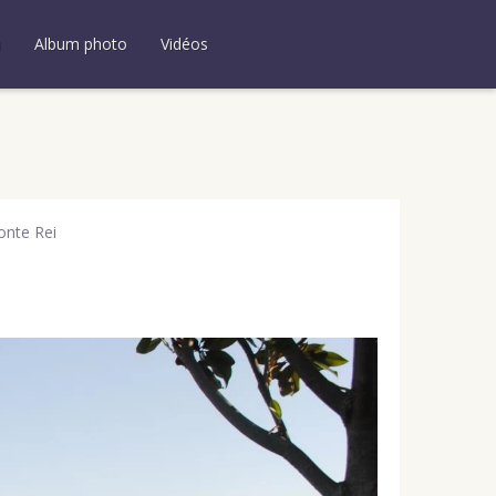
u
Album photo
Vidéos
onte Rei