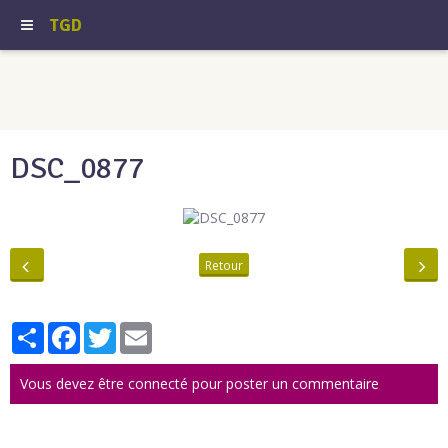
TGD
DSC_0877
Retour
Partager
Facebook
Twitter
Email
Vous devez être connecté pour poster un commentaire