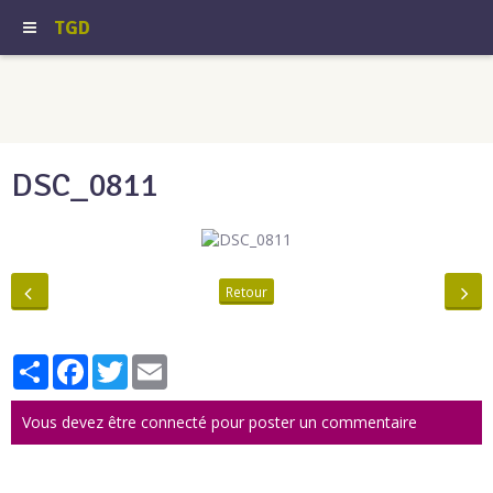
TGD
DSC_0811
Retour
Partager
Facebook
Twitter
Email
Vous devez être connecté pour poster un commentaire