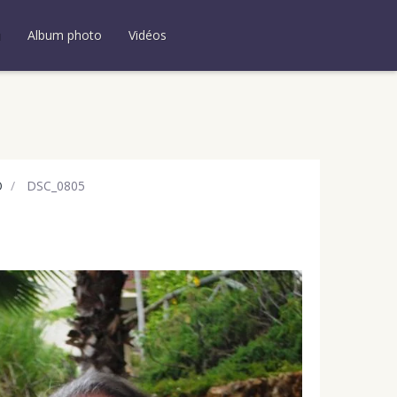
u
Album photo
Vidéos
O
DSC_0805