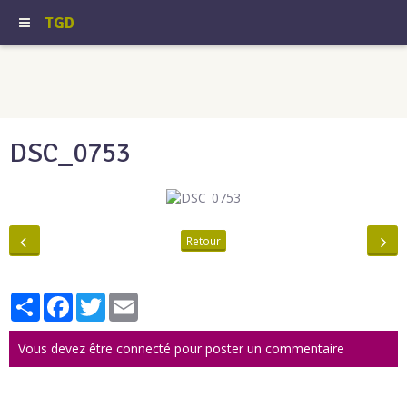
TGD
DSC_0753
Retour
Partager
Facebook
Twitter
Email
Vous devez être connecté pour poster un commentaire