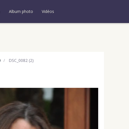
u
Album photo
Vidéos
O
DSC_0082 (2)