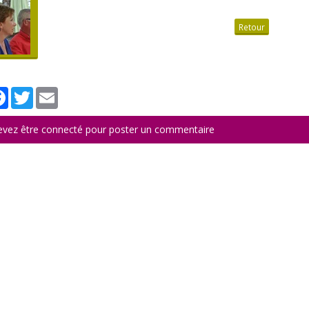
Retour
tager
Facebook
Twitter
Email
evez être connecté pour poster un commentaire