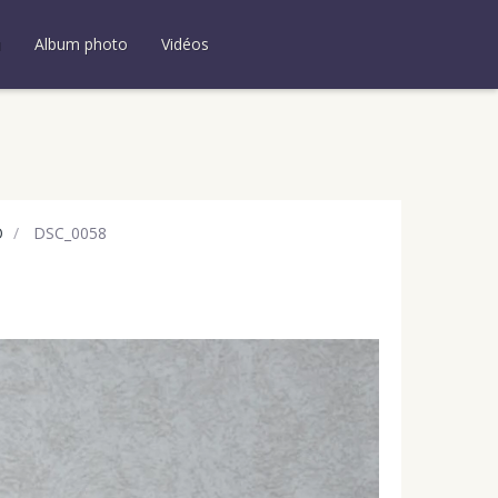
u
Album photo
Vidéos
O
DSC_0058