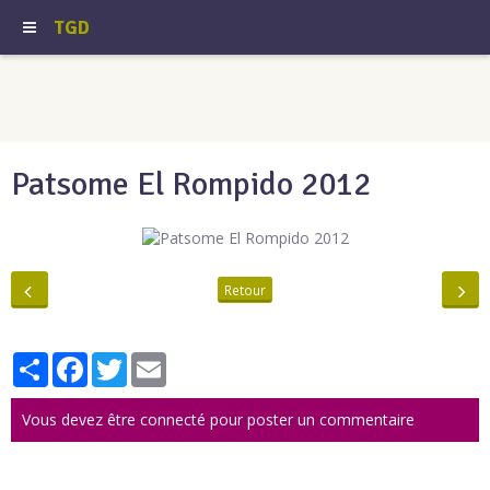
TGD
Patsome El Rompido 2012
Retour
Partager
Facebook
Twitter
Email
Vous devez être connecté pour poster un commentaire