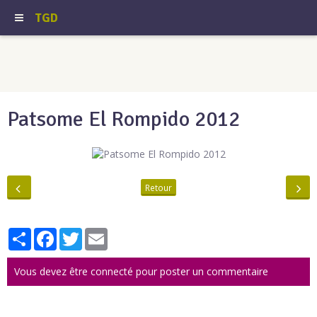
TGD
Patsome El Rompido 2012
Retour
Partager
Facebook
Twitter
Email
Vous devez être connecté pour poster un commentaire