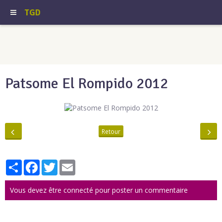
TGD
Patsome El Rompido 2012
Retour
Partager
Facebook
Twitter
Email
Vous devez être connecté pour poster un commentaire