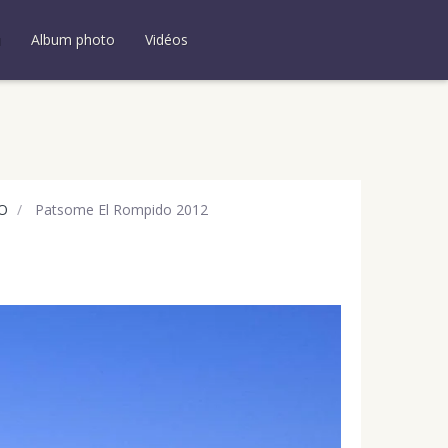
u
Album photo
Vidéos
O
Patsome El Rompido 2012