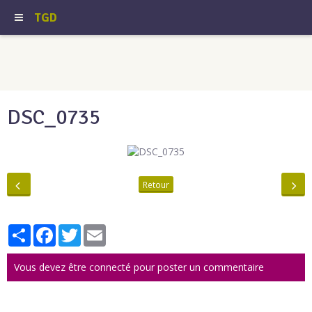
TGD
DSC_0735
Retour
Partager
Facebook
Twitter
Email
Vous devez être connecté pour poster un commentaire