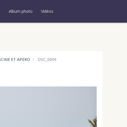
u
Album photo
Vidéos
SCINE ET APERO
DSC_0009