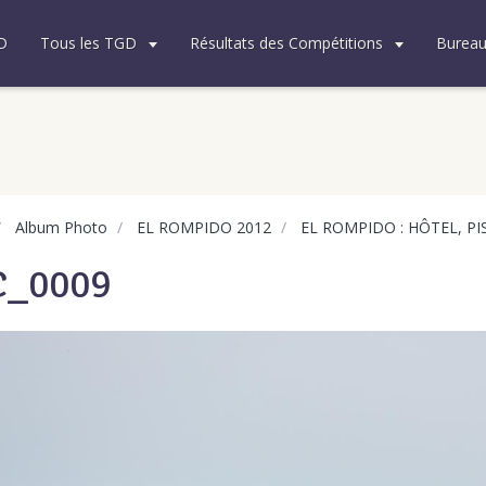
D
Tous les TGD
Résultats des Compétitions
Burea
Album Photo
EL ROMPIDO 2012
EL ROMPIDO : HÔTEL, PI
C_0009