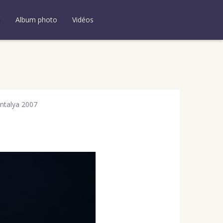
u
Album photo
Vidéos
ntalya 2007