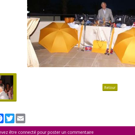
Retour
tager
Facebook
Twitter
Email
evez être connecté pour poster un commentaire