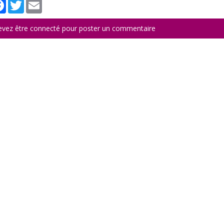
tager
Facebook
Twitter
Email
evez être connecté pour poster un commentaire