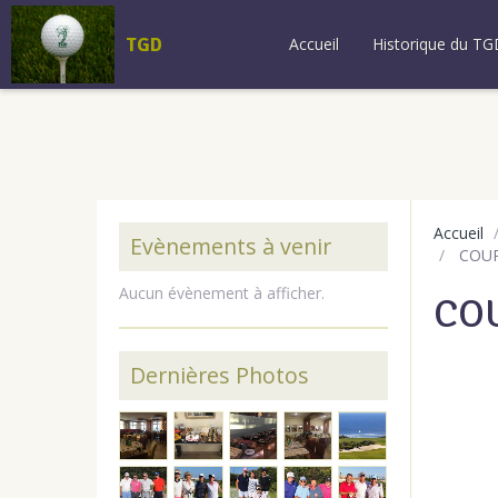
TGD
Accueil
Historique du TG
Accueil
Evènements à venir
COUP
Aucun évènement à afficher.
COU
Dernières Photos