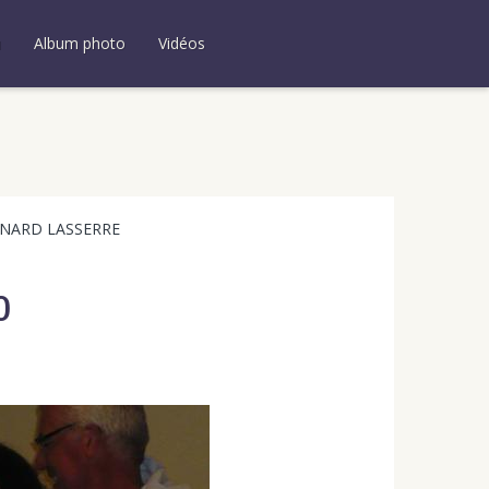
u
Album photo
Vidéos
RNARD LASSERRE
0