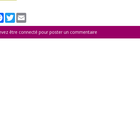
tager
Facebook
Twitter
Email
evez être connecté pour poster un commentaire